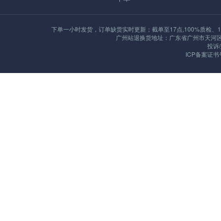
下单一小时发货，订单缺货实时更新；截单至17点,100%质检、1
广州站退换货地址：广东省广州市天河区沙河街
投诉/
ICP备案证书