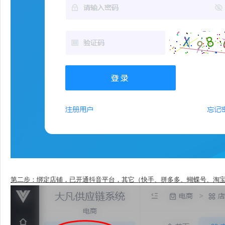
第二步：绑定店铺，已开通抖音平台，其它（快手、拼多多、蝴蝶号、淘