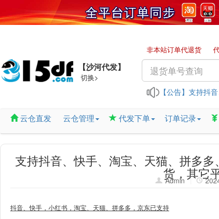
非本站订单代退货
【沙河代发】
切换>
【公告】
淘宝插件
云仓直发
云仓管理
代发下单
订单记录
“有货”和
端午节放
支持抖音、快手、淘宝、天猫、拼多多
货，其它
退换货（
Admin
2024
抖音、快手，小红书，淘宝、天猫、拼多多，京东已支持