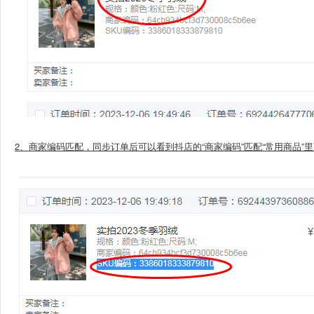
2、商家编码匹配，同步订单后可以看到抖店的“商家编码”匹配“常用商品”