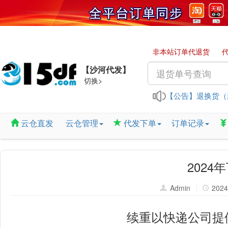
非本站订单代退货
【沙河代发】
切换>
退换货（
【公告】
淘宝插件
云仓直发
云仓管理
代发下单
订单记录
“有货”和
202
端午节放
Admin
2024
续重以快递公司提