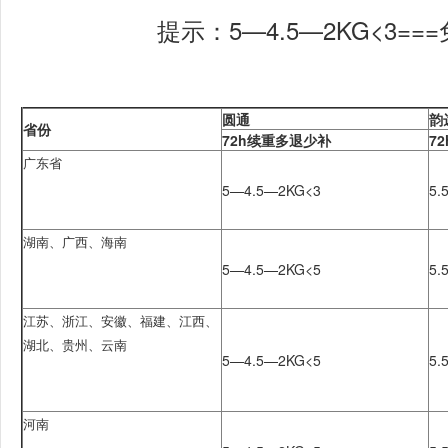
提示：
5—4.5
—2KG<3=
圆通
韵
省份
72h
续重多退少补
72
广东省
5—4.5—2KG<3
5.
湖南、广西、海南
5—4.5
—2KG<5
5.
江苏、浙江、安徽、福建、江西、
湖北、贵州、云南
5—4.5
—2KG<5
5.
河南