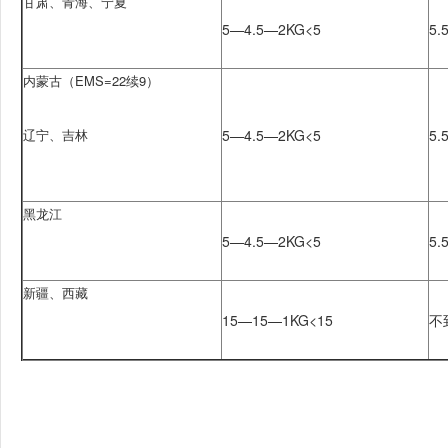
甘肃、青海、宁夏
5—4.5
—2KG<5
5.
内蒙古（EMS=22续9）
辽宁、吉林
5—4.5
—2KG<5
5.
黑龙江
5—4.5
—2KG<5
5.
新疆、西藏
15—15—1KG<15
不