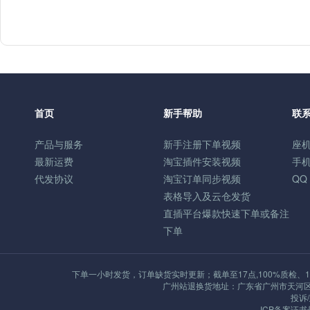
首页
新手帮助
联
产品与服务
新手注册下单视频
座机
最新运费
淘宝插件安装视频
手机
代发协议
淘宝订单同步视频
QQ
表格导入及云仓发货
直插平台爆款快速下单或备注
下单
下单一小时发货，订单缺货实时更新；截单至17点,100%质检、1
广州站退换货地址：广东省广州市天河区沙河街
投诉/
ICP备案证书