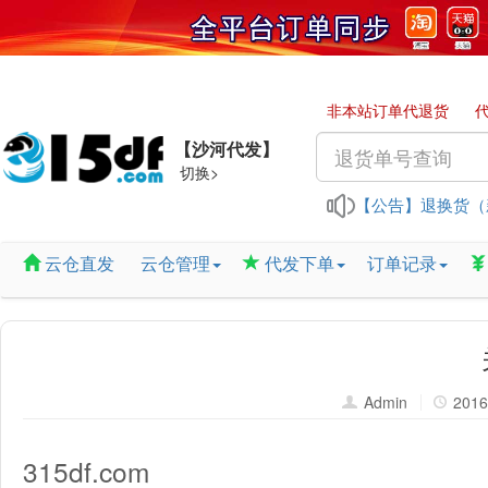
非本站订单代退货
【沙河代发】
切换>
【公告】
退换货（
云仓直发
云仓管理
代发下单
订单记录
淘宝插件
“有货”和
端午节放
Admin
2016
315df.com