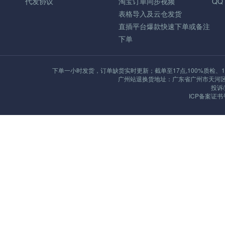
代发协议
淘宝订单同步视频
QQ
表格导入及云仓发货
直插平台爆款快速下单或备注
下单
下单一小时发货，订单缺货实时更新；截单至17点,100%质检、1
广州站退换货地址：广东省广州市天河区沙河街
投诉/
ICP备案证书