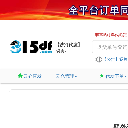
非本站订单代退货
【沙河代发】
切换>
【公告】
退换
云仓直发
云仓管理
代发下单
淘宝
“有
端午
题外